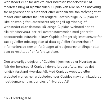
webstedet eller for direkte eller indirekte konsekvenser af
medlems brug af hjemmesiden. Cupido kan ikke holdes ansvarlig
for begivenheder, situationer eller økonomiske tab forårsaget af
møder eller aftaler mellem brugere i det virkelige liv. Cupido er
ikke ansvarlig for uautoriseret adgang til og misbrug af
webstedet eller datatab, så længe Cupidos websted har et
sikkerhedsniveau, der er i overensstemmelse med generelt
accepterede industrielle krav. Cupido påtager sig intet ansvar for
tab og / eller ødelæggelse af data og / eller forstyrrelse af
informationsstrømmen forårsaget af tredjepartshandlinger eller
som et resultat af driftsforstyrrelser.
Den ansvarlige udgiver af Cupidos hjemmeside er Hverdag as.
Når der henvises til Cupido i denne brugeraftale, menes det i
juridisk forstand Hverdag AS. Med Cupidos websted eller
websted menes her websteder, hvor Cupidos navn er inkluderet
i det domænenavn, der ejes af Hverdag AS.
16 - Overtagelse