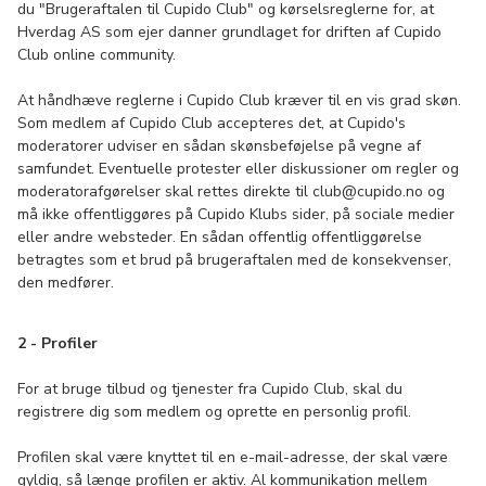
du "Brugeraftalen til Cupido Club" og kørselsreglerne for, at
Hverdag AS som ejer danner grundlaget for driften af ​​Cupido
Club online community.
At håndhæve reglerne i Cupido Club kræver til en vis grad skøn.
Som medlem af Cupido Club accepteres det, at Cupido's
moderatorer udviser en sådan skønsbeføjelse på vegne af
samfundet. Eventuelle protester eller diskussioner om regler og
moderatorafgørelser skal rettes direkte til club@cupido.no og
må ikke offentliggøres på Cupido Klubs sider, på sociale medier
eller andre websteder. En sådan offentlig offentliggørelse
betragtes som et brud på brugeraftalen med de konsekvenser,
den medfører.
2 - Profiler
For at bruge tilbud og tjenester fra Cupido Club, skal du
registrere dig som medlem og oprette en personlig profil.
Profilen skal være knyttet til en e-mail-adresse, der skal være
gyldig, så længe profilen er aktiv. Al kommunikation mellem