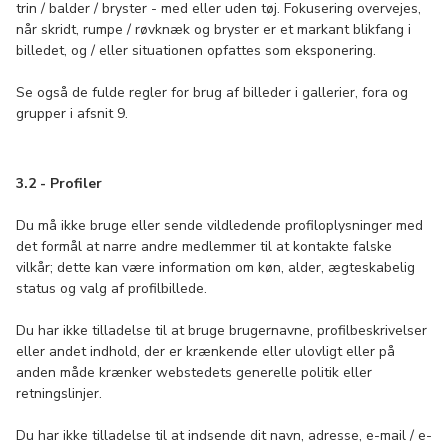
trin / balder / bryster - med eller uden tøj. Fokusering overvejes,
når skridt, rumpe / røvknæk og bryster er et markant blikfang i
billedet, og / eller situationen opfattes som eksponering.
Se også de fulde regler for brug af billeder i gallerier, fora og
grupper i afsnit 9.
3.2 - Profiler
Du må ikke bruge eller sende vildledende profiloplysninger med
det formål at narre andre medlemmer til at kontakte falske
vilkår; dette kan være information om køn, alder, ægteskabelig
status og valg af profilbillede.
Du har ikke tilladelse til at bruge brugernavne, profilbeskrivelser
eller andet indhold, der er krænkende eller ulovligt eller på
anden måde krænker webstedets generelle politik eller
retningslinjer.
Du har ikke tilladelse til at indsende dit navn, adresse, e-mail / e-