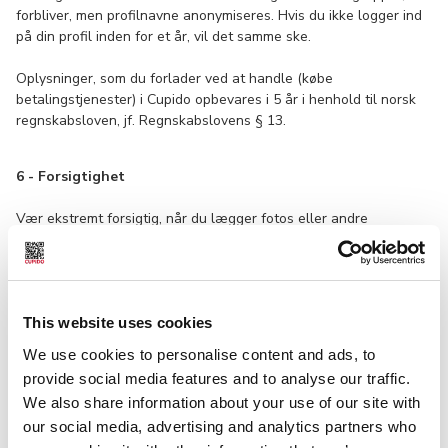
forbliver, men profilnavne anonymiseres. Hvis du ikke logger ind
på din profil inden for et år, vil det samme ske.
Oplysninger, som du forlader ved at handle (købe
betalingstjenester) i Cupido opbevares i 5 år i henhold til norsk
regnskabsloven, jf. Regnskabslovens § 13.
6 - Forsigtighet
Vær ekstremt forsigtig, når du lægger fotos eller andre
personlige oplysninger på åbne eller lukkede sider i Cupido Club
eller arrangerer møder på andre websteder eller i det virkelige
liv. Medlemmet skal være rimeligt sikker på, at de kender den
anden godt nok til at vise deres tillid. Under alle
omstændigheder tager medlemmet ansvaret for, hvad de
This website uses cookies
uddeler til andre, og hvad der sker i møder med andre.
We use cookies to personalise content and ads, to
provide social media features and to analyse our traffic.
We also share information about your use of our site with
7 - Moderering
our social media, advertising and analytics partners who