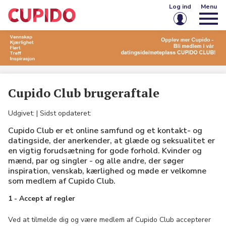
Log ind
Menu
E-mail eller brugernavn
Adgangskode
Cupido Club brugeraftale
Husk mig på denne enhed
Udgivet:
| Sidst opdateret:
Cupido Club er et online samfund og et kontakt- og
Log ind
datingside, der anerkender, at glæde og seksualitet er
en vigtig forudsætning for gode forhold. Kvinder og
Glemt din adgangskode?
Opret konto
mænd, par og singler - og alle andre, der søger
inspiration, venskab, kærlighed og møde er velkomne
som medlem af Cupido Club.
1 - Accept af regler
Ved at tilmelde dig og være medlem af Cupido Club accepterer