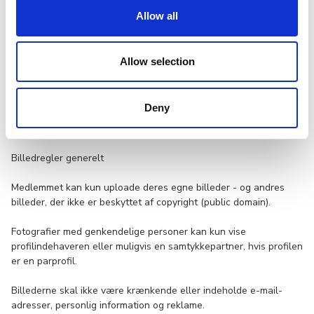
Allow all
Overtrædelse af ophavsret og privatlivets fred kan medføre
juridisk og økonomisk ansvar i henhold til lov om ophavsret og
straffeloven. I tilfælde af krav mod Cupido vil Cupido søge
Allow selection
anvendelse af profilindehaveren.
Deny
9 – Billeder
Billedregler generelt
Medlemmet kan kun uploade deres egne billeder - og andres
billeder, der ikke er beskyttet af copyright (public domain).
Fotografier med genkendelige personer kan kun vise
profilindehaveren eller muligvis en samtykkepartner, hvis profilen
er en parprofil.
Billederne skal ikke være krænkende eller indeholde e-mail-
adresser, personlig information og reklame.