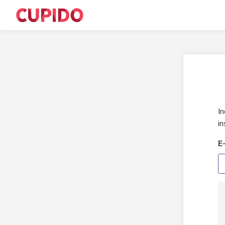
In
i
E