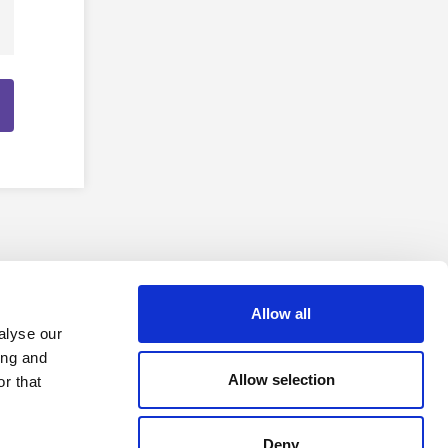
Allow all
alyse our
ing and
Allow selection
r that
Deny