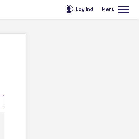
Log ind
Menu
E-mail eller brugernavn
rodukter og tjenester
Seksualitet
edlemskap
Seksuell helse
Adgangskode
Spesielle interesser
Spesielt
Språk
Husk mig på denne enhed
Streit / Skeivt
Log ind
Glemt din adgangskode?
Opret konto