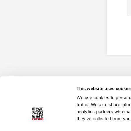
This website uses cookie
We use cookies to personal
Bladet Cupido
Cupido Club
traffic. We also share info
analytics partners who may
Hvordan det begynte
Brugeraftale
they’ve collected from your
Hvem leser Cupido?
Hvad er Cupido Club