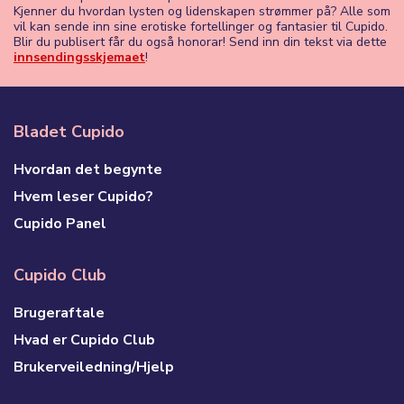
Kjenner du hvordan lysten og lidenskapen strømmer på? Alle som
vil kan sende inn sine erotiske fortellinger og fantasier til Cupido.
Blir du publisert får du også honorar! Send inn din tekst via dette
innsendingsskjemaet
!
Bladet Cupido
Hvordan det begynte
Hvem leser Cupido?
Cupido Panel
Cupido Club
Brugeraftale
Hvad er Cupido Club
Brukerveiledning/Hjelp