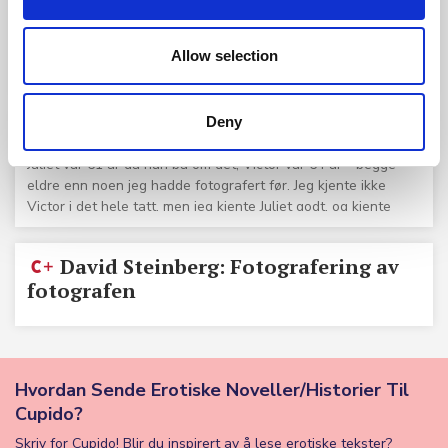
David Steinberg: Hands
Hands: David Steinberg er en mesterlig
formidler av seksuell nytelse og glede. 19
Allow selection
bilder.
Deny
David Steinberg: Juliet & Victor
Juliet var 61 år da hun ba om det; Victor var 64 år - begge
eldre enn noen jeg hadde fotografert før. Jeg kjente ikke
Victor i det hele tatt, men jeg kjente Juliet godt, og kjente
henne som en av de mest livlige seksuelle menneskene jeg
noensinne har møtt. Muligheten til å fotografere henne med
David Steinberg: Fotografering av
en partner var definitivt en spesiell godbit!
fotografen
Hvordan Sende Erotiske Noveller/Historier Til
Cupido?
Skriv for Cupido! Blir du inspirert av å lese erotiske tekster?