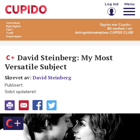
Log ind
Menu
E-mail eller brugernavn
Adgangskode
David Steinberg: My Most
Versatile Subject
Husk mig på denne enhed
Skrevet av:
David Steinberg
Publisert:
Log ind
Sidst opdateret:
Glemt din adgangskode?
Opret konto